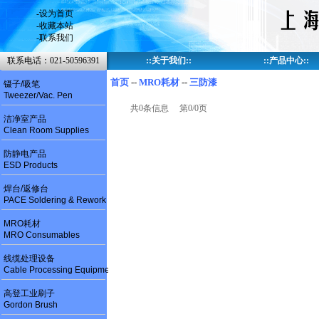
-
设为首页
-
收藏本站
-
联系我们
联系电话：021-50596391
::
关于我们
::
::
产品中心
::
首页
--
MRO耗材
--
三防漆
镊子/吸笔
Tweezer/Vac. Pen
共0条信息 第0/0页
洁净室产品
Clean Room Supplies
防静电产品
ESD Products
焊台/返修台
PACE Soldering & Rework
MRO耗材
MRO Consumables
线缆处理设备
Cable Processing Equipment
高登工业刷子
Gordon Brush