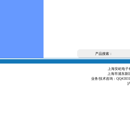
产品搜索：
上海安屹电子有限
上海市浦东新区
业务/技术咨询：QQ#2831979
沪